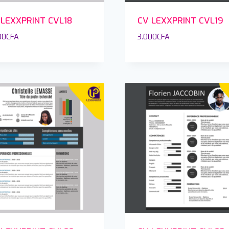
 LEXXPRINT CVL18
CV LEXXPRINT CVL19
00
CFA
3.000
CFA