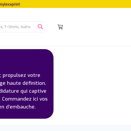
mylexxprint
; propulsez votre
ge haute définition.
didature qui captive
m. Commandez ici vos
ien d’embauche.