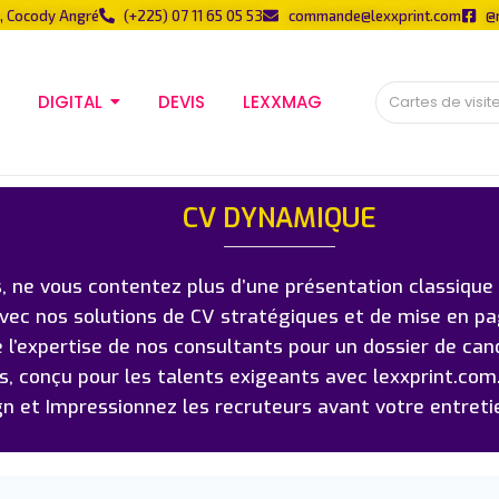
, Cocody Angré
(+225) 07 11 65 05 53
commande@lexxprint.com
@
DIGITAL
DEVIS
LEXXMAG
CV DYNAMIQUE
 ne vous contentez plus d’une présentation classique 
avec nos solutions de CV stratégiques et de mise en pa
e l’expertise de nos consultants pour un dossier de can
rs, conçu pour les talents exigeants avec lexxprint.co
gn et Impressionnez les recruteurs avant votre entret