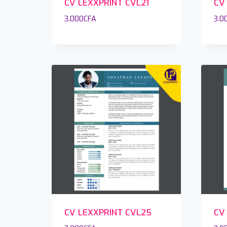
CV LEXXPRINT CVL21
CV
3.000
CFA
3.0
CV LEXXPRINT CVL25
CV