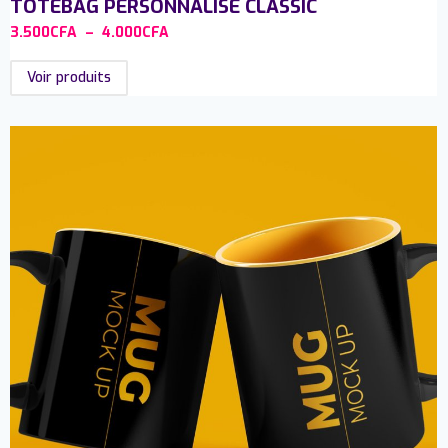
TOTEBAG PERSONNALISÉ CLASSIC
3.500
CFA
–
4.000
CFA
Voir produits