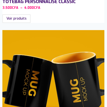
TOTEBAG PERSONNALISÉ CLASSIC
3.500
CFA
–
4.000
CFA
Voir produits