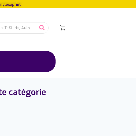
mylexxprint
te catégorie