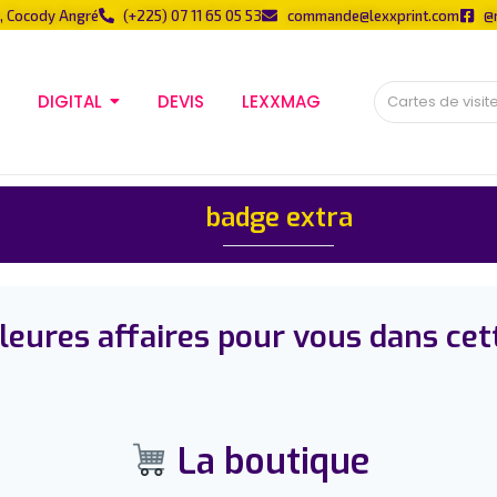
, Cocody Angré
(+225) 07 11 65 05 53
commande@lexxprint.com
@
DIGITAL
DEVIS
LEXXMAG
badge extra
eures affaires pour vous dans cet
La boutique