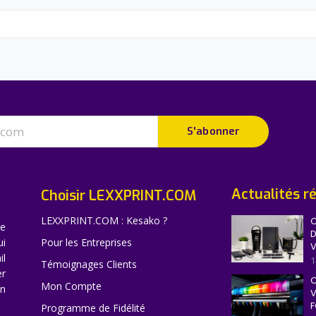
S'abonner
Actualités r
Choisir LEXXPRINT.COM
LEXXPRINT.COM : Kesako ?
C
ne
D
ui
Pour les Entreprises
V
il
1
Témoignages Clients
er
C
Mon Compte
en
V
F
Programme de Fidélité