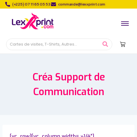
(+225) 07 11 65 05 53
commande@lexxprint.com
Créa Support de
Communication
[vc_row][vc_column width= »1/4″]