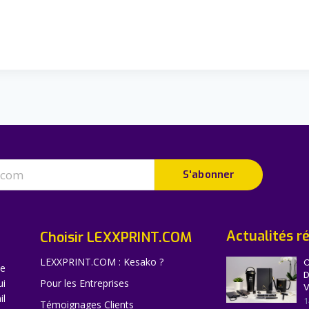
S'abonner
Actualités r
Choisir LEXXPRINT.COM
LEXXPRINT.COM : Kesako ?
C
ne
D
ui
Pour les Entreprises
V
il
1
Témoignages Clients