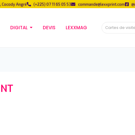
, Cocody Angré
(+225) 07 11 65 05 53
commande@lexxprint.com
@
DIGITAL
DEVIS
LEXXMAG
INT