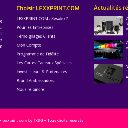
Actualités r
Choisir LEXXPRINT.COM
LEXXPRINT.COM : Kesako ?
C
ne
D
ui
Pour les Entreprises
V
il
1
Témoignages Clients
er
C
Mon Compte
en
V
F
Programme de Fidélité
1
Les Cartes Cadeaux Spéciales
D
Investisseurs & Partenaires
E
A
Brand Ambassadors
1
Nous rejoindre
 Lexxprint.com by TKSG – Tous droits réservés.