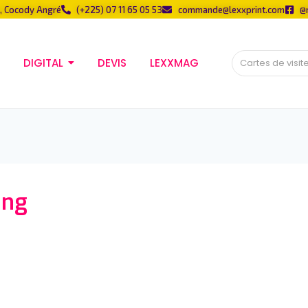
, Cocody Angré
(+225) 07 11 65 05 53
commande@lexxprint.com
@
DIGITAL
DEVIS
LEXXMAG
png