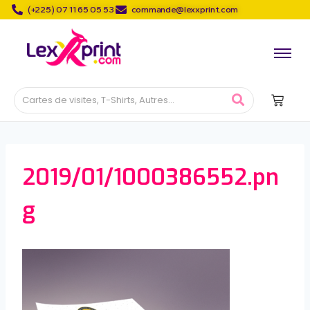
(+225) 07 11 65 05 53
commande@lexxprint.com
2019/01/1000386552.pn
g