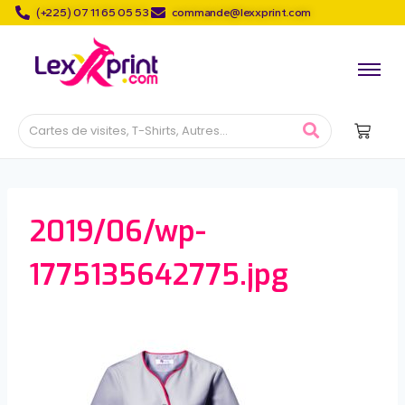
(+225) 07 11 65 05 53
commande@lexxprint.com
2019/06/wp-
1775135642775.jpg