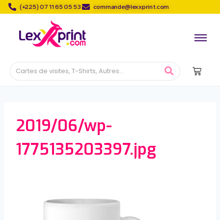
(+225) 07 11 65 05 53
commande@lexxprint.com
2019/06/wp-
1775135203397.jpg