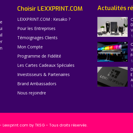
Actualités r
Choisir LEXXPRINT.COM
LEXXPRINT.COM : Kesako ?
C
ne
D
ui
Pour les Entreprises
V
il
1
Témoignages Clients
er
C
Mon Compte
en
V
F
Programme de Fidélité
1
Les Cartes Cadeaux Spéciales
D
Investisseurs & Partenaires
E
A
Brand Ambassadors
1
Nous rejoindre
 Lexxprint.com by TKSG – Tous droits réservés.