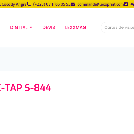
, Cocody Angré
(+225) 07 11 65 05 53
commande@lexxprint.com
@
DIGITAL
DEVIS
LEXXMAG
-TAP S-844