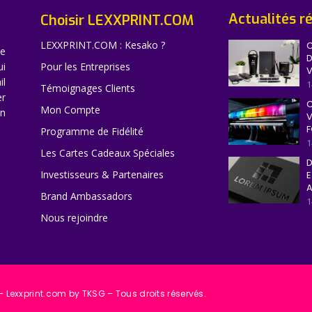
Actualités r
Choisir LEXXPRINT.COM
LEXXPRINT.COM : Kesako ?
C
ne
D
ui
Pour les Entreprises
V
il
1
Témoignages Clients
er
C
Mon Compte
en
V
F
Programme de Fidélité
1
Les Cartes Cadeaux Spéciales
D
Investisseurs & Partenaires
E
A
Brand Ambassadors
1
Nous rejoindre
 Lexxprint.com by TKSG – Tous droits réservés.