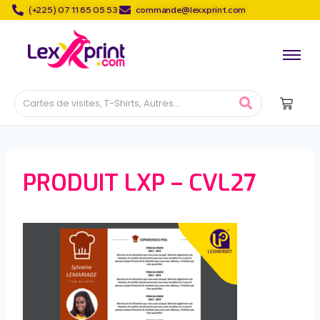
(+225) 07 11 65 05 53
commande@lexxprint.com
PRODUIT LXP – CVL27