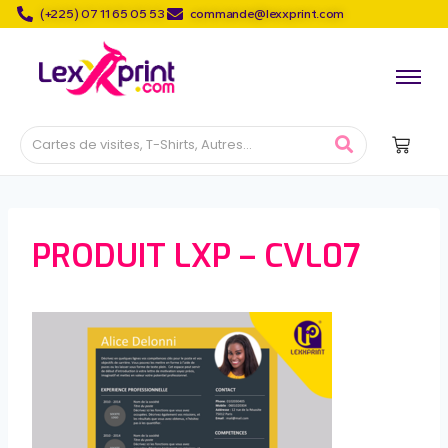
(+225) 07 11 65 05 53
commande@lexxprint.com
PRODUIT LXP – CVL07