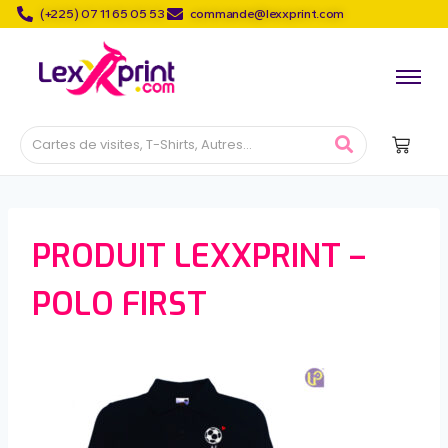
(+225) 07 11 65 05 53
commande@lexxprint.com
PRODUIT LEXXPRINT –
POLO FIRST