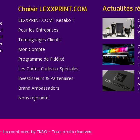
Actualités r
Choisir LEXXPRINT.COM
LEXXPRINT.COM : Kesako ?
C
ne
D
ui
Pour les Entreprises
V
il
1
Témoignages Clients
er
C
Mon Compte
en
V
F
Programme de Fidélité
1
Les Cartes Cadeaux Spéciales
D
Investisseurs & Partenaires
E
A
Brand Ambassadors
1
Nous rejoindre
 Lexxprint.com by TKSG – Tous droits réservés.