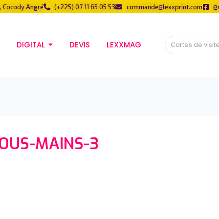
, Cocody Angré
(+225) 07 11 65 05 53
commande@lexxprint.com
@
DIGITAL
DEVIS
LEXXMAG
SOUS-MAINS-3