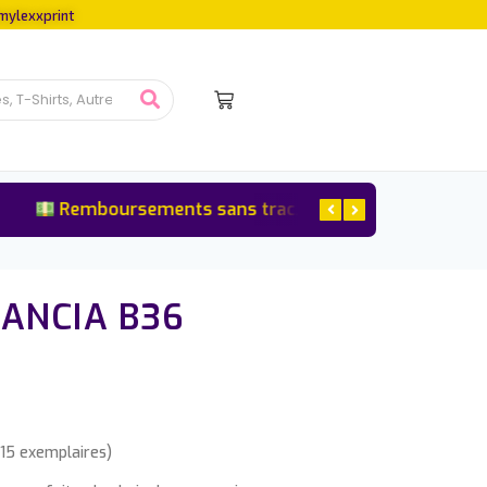
mylexxprint
Remboursements sans tracas
Satisfaction ga
ANCIA B36
15 exemplaires)