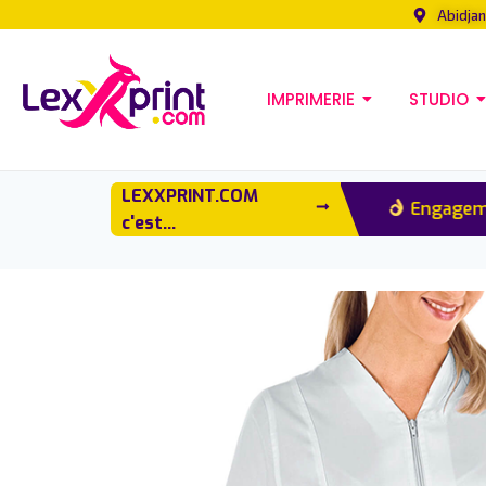
Abidjan
IMPRIMERIE
STUDIO
LEXXPRINT.COM
Impression chrono
Engagemen
c'est...