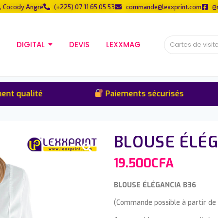
, Cocody Angré
(+225) 07 11 65 05 53
commande@lexxprint.com
@
DIGITAL
DEVIS
LEXXMAG
t qualité
Paiements sécurisés
BLOUSE ÉLÉG
19.500
CFA
BLOUSE ÉLÉGANCIA B36
(Commande possible à partir de 