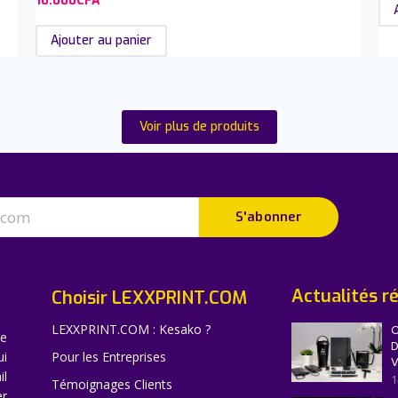
10.000
CFA
Ajouter au panier
Voir plus de produits
S'abonner
Actualités r
Choisir LEXXPRINT.COM
LEXXPRINT.COM : Kesako ?
C
ne
D
ui
Pour les Entreprises
V
il
1
Témoignages Clients
er