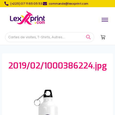
(+225) 07 11 65 05 53
commande@lexxprint.com
2019/02/1000386224.jpg